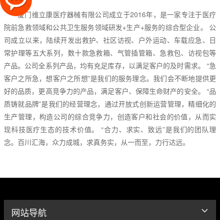
厦门维立康医疗器械有限公司成立于2016年，是一家专注于医疗
院前急救领域和公共卫生服务领域研发+生产+服务的综合型企业。 公
司成立以来，陆续开发出救护、社区访视、户外运动、车载应急、日
常护理等五大系列，数十款急救箱、气管插管箱、急救包、访视包等
产品。公司全系列产品，均有充足库存，以满足客户的及时需求。 “急
客户之所急，想客户之所想”是我们的服务理念。我们会不断地提供更
好的品质，更高竞争力的产品，满足客户、保障生命财产的安全。 “品
质铸就品牌”是我们的经营理念，通过开放式创新运营管理，精细化的
生产管理，构造公司的综合竞争力，创造客户和社会的价值，从而实
现科技医疗生态的技术价值。 “合力、求实、致远”是我们的团队理
念。百川汇海，众力成城，求真务实，从一而至，力行达远。
网站导航