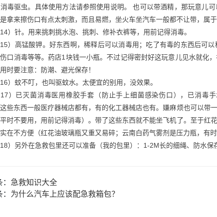
以消毒驱虫。具体使用方法请参照使用说明。 也可以带酒精，那玩意儿
是拿来擦伤口有点太刺激，而且易燃，坐火车坐汽车一般都不让带，属于“
14）针。用来挑刺挑水泡、挑刺、修补衣裤等，用前记得消毒。
（15）高锰酸钾。好东西啊，稀释后可以消毒用；吃了有毒的东西后可
在伤口消毒等等。药店1块钱一小瓶。不过记得密封好这玩意儿见水就化
用时要注意：防潮、避光保存！
16）蚊不叮，也叫驱蚊水。太便宜的别用，没效果。
（17）已灭菌消毒医用橡胶手套（防止手上细菌感染伤口），已消毒
，这些东西一般医疗器械店都有，有的化工器械店也有。嫌麻烦也可以带
，平时不要用，用前记得消毒）。带了这些东西就不能坐飞机了。至于红
实在不方便（红花油玻璃瓶又重又易碎；云南白药气雾剂是压力瓶，有时
18）另外在急救包里还可以准备（我的包里）：1-2M长的细绳、防水保
条：
急救知识大全
条：
为什么汽车上应该配急救箱包？