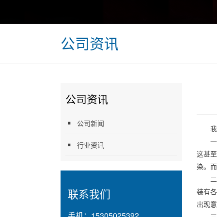
公司资讯
公司资讯
公司新闻
我
一
行业资讯
这甚
染。而
二
联系我们
装有
出现意
手机：
15305025392
三