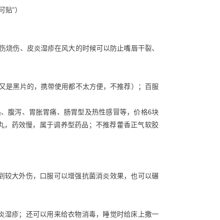
可贴”）
烫伤烧伤、皮炎湿疹在风大的时候可以防止嘴唇干裂、
片又是黑片的，携带使用都不太方便，不推荐）；百服
热、腹泻、胃胀胃痛、肠胃型及热性感冒等，价格6块
丸，药效慢，属于调养型药品；不推荐藿香正气软胶
；
受到较大外伤，口服可以增强抗菌消炎效果，也可以碾
皮炎湿疹；还可以用来给衣物消毒，睡觉时给床上撒一