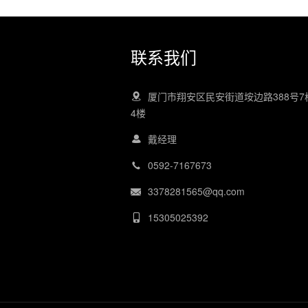
联系我们
厦门市翔安区民安街道垵边路388号7
4楼
戴经理
0592-7167673
3378281565@qq.com
15305025392