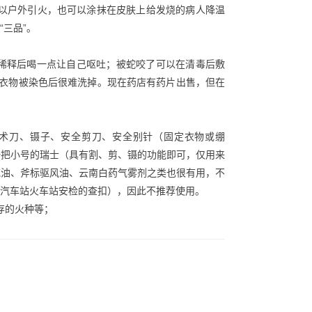
可以户外引火，也可以涂抹在皮肤上给发烧的病人降温
三品”。
以稀释后喝一点让自己呕吐；被蛇咬了可以在清毒后敷
，衣物被染色后很难洗掉。现在药店有药片出售，但在
手术刀、镊子、安全剪刀、安全别针（固定衣物或绷
一把小号的瑞士（具有割、剪、镊的功能即可，仅用来
花油、斧标驱风油、云南白药气雾剂之类也很有用，不
汽车站火车站安检的查扣），因此不推荐使用。
存的火种等；