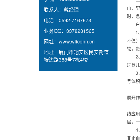
山，
联系人：
戴经理
时，急
电话：
0592-7167673
户
业务QQ：
3378281565
网址：
www.wliconn.cn
不便
较，贵
地址：
厦门市翔安区民安街道
垵边路388号7栋4楼
玩意儿
3
号体积
展开作
线应
层，一
4
非止血