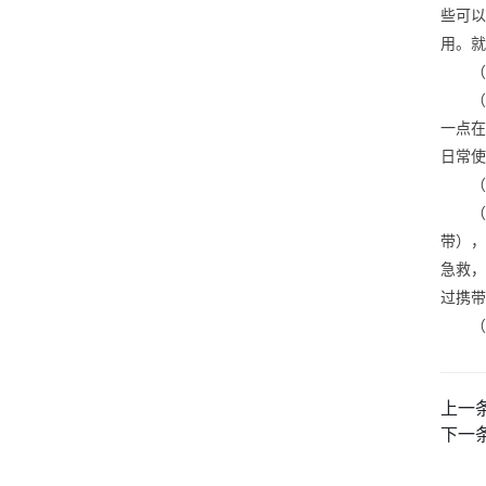
些可
用。就
（
一点
日常使
（
带）
急救
过携带
（
上一
下一