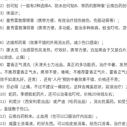
2）创可贴（一般有2种选择A、防水创可贴B、带药的那种象“云南白药创
3）体温计；
4）曼秀雷敦摩擦膏（携带方便，有效治疗扭伤挫伤、伤筋动骨等）；
（5）曼秀雷敦薄荷膏（携带方便，多功能，能治多种疾病，蚊虫叮咬、
6）达维邦药膏（效果不错的外用消炎药，减少伤口感染）；
（7）康太克（治感冒伤风发热，疗效好，携带方便，白加黑由于又是白
以退烧、止痛）；
（8）藿香正气滴丸（天津天士力出品，真正的多功能药，治疗中暑、发
右。不推荐藿香正气水，携带不便，难喝；不推荐藿香正气片、藿香正气
效不如滴丸好，还贵）、还有“人丹”预防中暑效果不错、价格还不贵；
9）芬必得（止痛，不过不建议一痛就吃，这样会掩盖症状，延误治疗）
10）蛇药，季德胜蛇药片，还可以治毒虫叮咬，价格20块钱左右；
（11）利君沙（西安利君出品）或严迪（哈药出品），消炎抗菌药。如
，直接敷于伤口。
12）云南白药粉末。止血用（也可以口服治疗内出血）。
（13）威露士消毒液，的好东西。可以给皮肤消毒，给伤口消毒，治疗