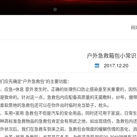
网
户外急救箱包小常识
2017.12.20
急救包
们应先确定“户外
”的主要功能：
、应急+休息 意外发生时，正确的处理伤口防止感染是至关重要的，因
至是致命的。针对这一点，急救包内应配备高质量的无菌敷料，纱布，绷
柔软质地的急救包还可以在你外出时临时充当垫子，枕头。
、车用+家用 急救包不但是汽车的安全用品，同时还可用于家庭，日常
各种高标准急救物品的急救包肯定会有用武之地，如出现烧伤，急救包内
外状况后，我们在急救车到来之前，急救包会限度的缓解伤情的恶化，消
、出差+旅游 急救毯：尤其是在冬天，为伤员争取到的20-30分钟很