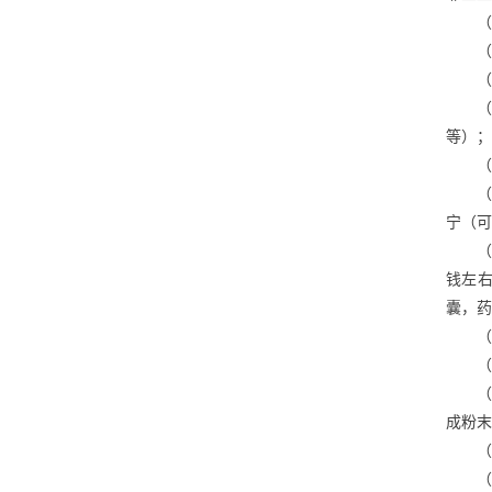
（
（
（
等）；
（
宁（可
钱左
囊，药
（
（
成粉末
（