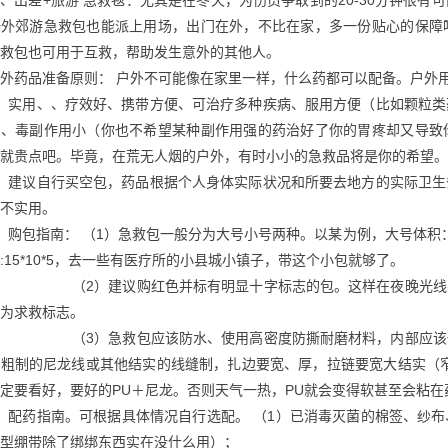
野外郊游急救包也能派上用场，出门在外，不比在家，多一份贴心的保障
救包也可用于互救，帮助发生意外的其他人。
外药品准备原则： 户外不可能像在家里一样，什么药都可以配备。户外
1、实用、、疗效好、携带方便、可治疗多种疾病、服用方便（比如颗粒
）、毒副作用小（你也不希望某种副作用强的药治好了你的胃疼却又导致
就贵点吧。毕竟，在荒无人烟的户外，有时小小的急救品将是你的希望。
2、建议自行买空包，药品根据个人身体实际状况和所要去地方的实际卫
不实用。
、购包指南： （1）急救包一般分为大号小号两种。以某为例，大号体积：
:15*10*5，去一些有医疗所的小县城小镇子，带这个小包就够了。
（2）建议购红色并标有明显十字标志的包。这样在夜晚光线不是
为求救标志。
（3）急救包应该防水、使用高密度防撕耐磨材料，内部应该一样
用粗制的尼龙线或其他结实的线缝制，扎边要宽、厚，拉链要宽大结实（
定要看好，要好的PU＋尼龙。否则天气一热，PU就会变得软甚至会粘
、配药指南。可根据具体情况自行选配。 （1）已消毒灭菌的棉签、纱
型绷带除了绑绑东西实在没什么用）；