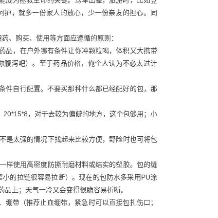
呵护，就多一份家人的放心，少一份亲友的担心。同
用药、购买、使用等方面应遵循的原则：
类药品，在户外哪有条件让你冲颗粒喝，体积又大携带
你腹泻吧）。至于药品价格，俺个人认为不必太过计
生条件自行配置。不要买那种什么都已经配好的包，那
20*15*8，对于去较为偏僻的地方，这个包够用；小
太强的情况下找起来比较方便，野险时也可将包
使用高密度防撕耐磨材料或结实的塑胶。包的缝
窄小的拉链很容易拉断）。现在的包防水多采用PU涂
在药品上；天气一冷又会变得很脆容易折断。
布、绷带（推荐止血绷带，紧急时可以直接包扎伤口；