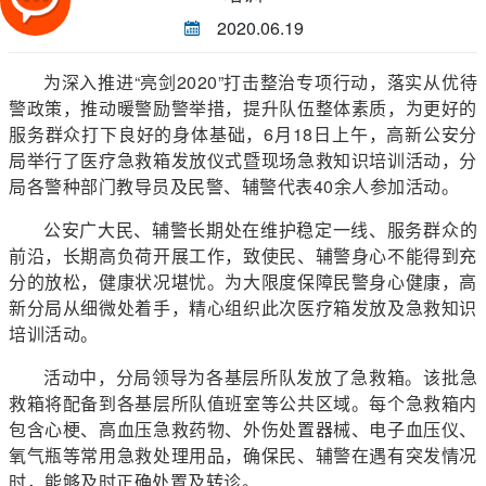
2020.06.19
为深入推进“亮剑2020”打击整治专项行动，落实从优待
警政策，推动暖警励警举措，提升队伍整体素质，为更好的
服务群众打下良好的身体基础，6月18日上午，高新公安分
局举行了医疗急救箱发放仪式暨现场急救知识培训活动，分
局各警种部门教导员及民警、辅警代表40余人参加活动。
公安广大民、辅警长期处在维护稳定一线、服务群众的
前沿，长期高负荷开展工作，致使民、辅警身心不能得到充
分的放松，健康状况堪忧。为大限度保障民警身心健康，高
新分局从细微处着手，精心组织此次医疗箱发放及急救知识
培训活动。
活动中，分局领导为各基层所队发放了急救箱。该批急
救箱将配备到各基层所队值班室等公共区域。每个急救箱内
包含心梗、高血压急救药物、外伤处置器械、电子血压仪、
氧气瓶等常用急救处理用品，确保民、辅警在遇有突发情况
时，能够及时正确处置及转诊。